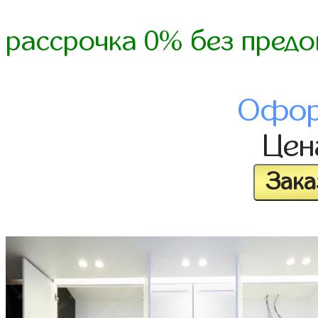
рассрочка 0% без предо
Офор
Це
Зака