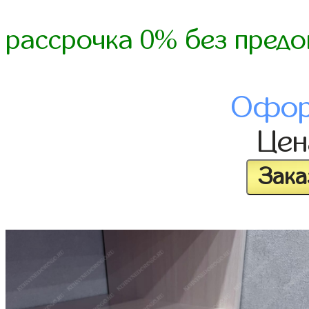
рассрочка 0% без предо
Офор
Це
Зака