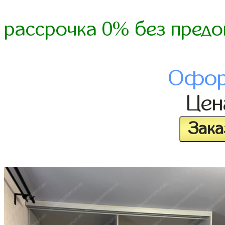
рассрочка 0% без предо
Офор
Це
Зака