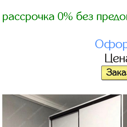
рассрочка 0% без предо
Офор
Це
Зака