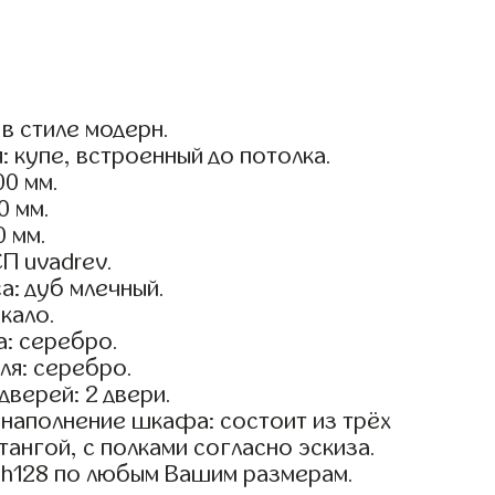
в стиле модерн.
: купе, встроенный до потолка.
0 мм.
0 мм.
0 мм.
П uvadrev.
а: дуб млечный.
кало.
: серебро.
ля: серебро.
дверей: 2 двери.
наполнение шкафа: состоит из трёх
тангой, с полками согласно эскиза.
sh128 по любым Вашим размерам.