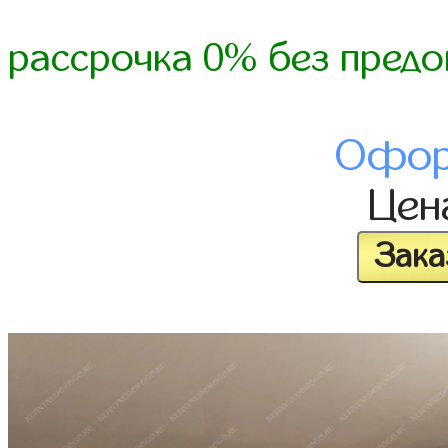
рассрочка 0% без предо
Офор
Це
Зака