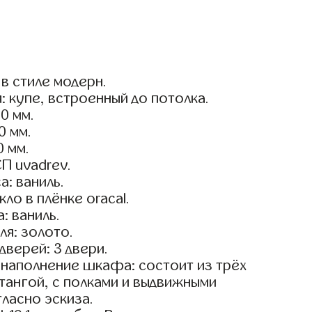
в стиле модерн.
: купе, встроенный до потолка.
0 мм.
0 мм.
0 мм.
П uvadrev.
а: ваниль.
ло в плёнке oracal.
: ваниль.
я: золото.
дверей: 3 двери.
наполнение шкафа: состоит из трёх
тангой, с полками и выдвижными
ласно эскиза.