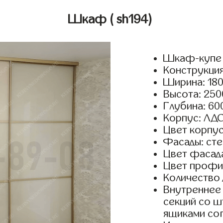
Шкаф
( sh194)
Шкаф-купе 
Конструкция
Ширина: 180
Высота: 250
Глубина: 60
Корпус: ЛДС
Цвет корпус
Фасады: стек
Цвет фасада
Цвет профил
Количество 
Внутреннее 
секций со ш
ящиками сог