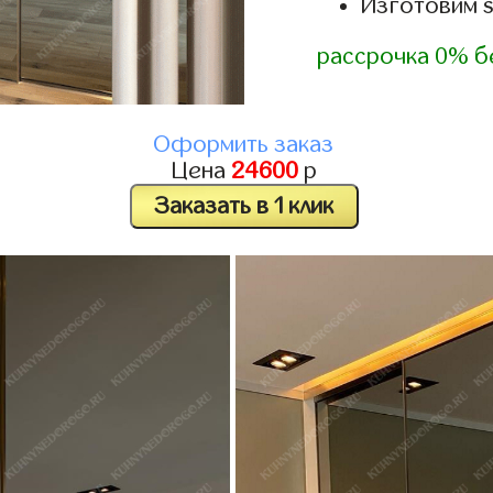
Изготовим 
рассрочка 0% б
Оформить заказ
Цена
24600
р
Заказать в 1 клик