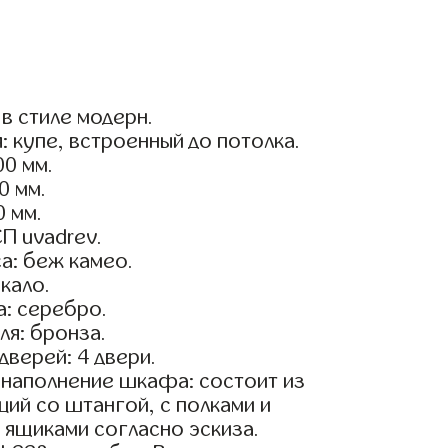
в стиле модерн.
: купе, встроенный до потолка.
0 мм.
0 мм.
0 мм.
П uvadrev.
а: беж камео.
кало.
: серебро.
я: бронза.
дверей: 4 двери.
наполнение шкафа: состоит из
ций со штангой, с полками и
ящиками согласно эскиза.