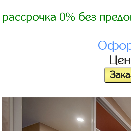
рассрочка 0% без предо
Офор
Це
Зака