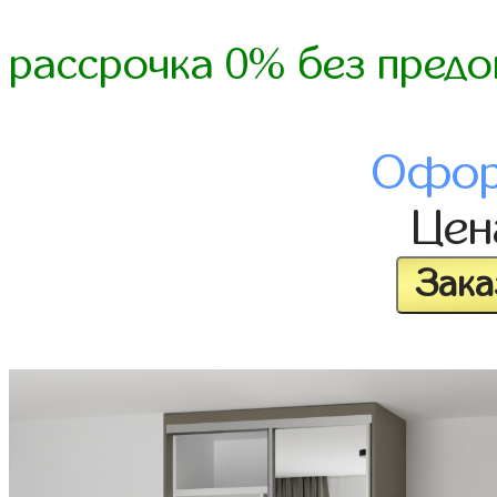
рассрочка 0% без предо
Офор
Це
Зака