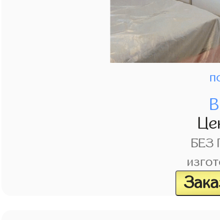
п
В
Це
БЕЗ
изгот
Зака