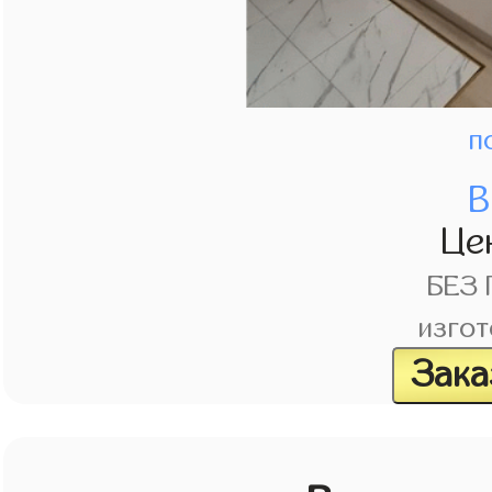
п
В
Це
БЕЗ
изгот
Зака