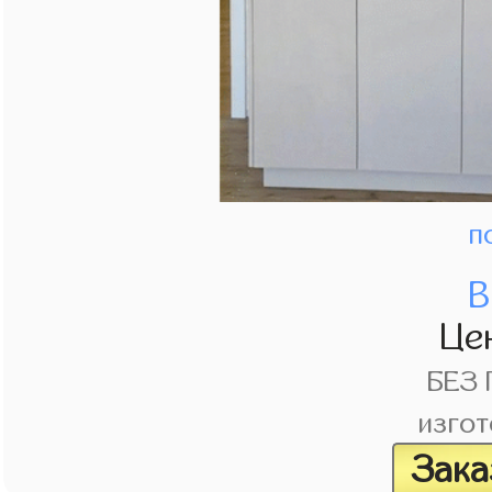
п
В
Це
БЕЗ
изгот
Зака