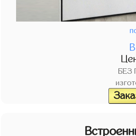
п
В
Це
БЕЗ
изгот
Зака
Встроенн