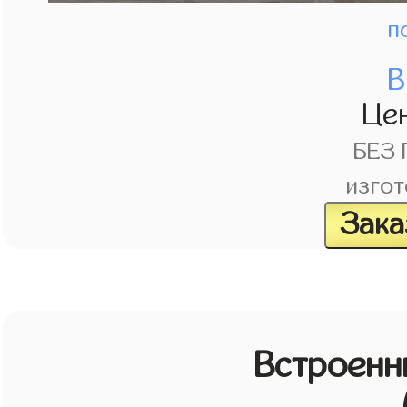
п
В
Це
БЕЗ
изгот
Зака
Встроенн