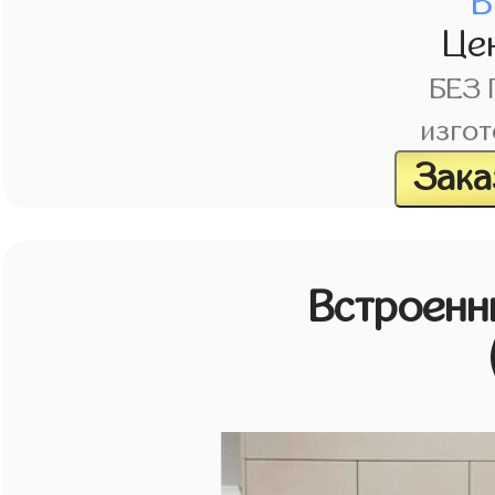
В
Це
БЕЗ
изгот
Зака
Встроенн