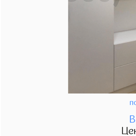
п
В
Це