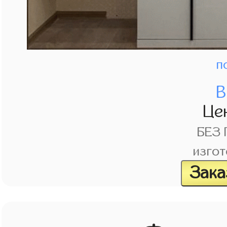
п
В
Це
БЕЗ
изгот
Зака