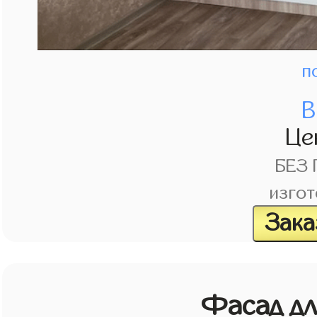
п
В
Це
БЕЗ
изгот
Зака
Фасад д