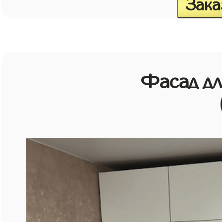
Зака
Фасад д