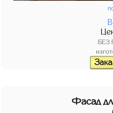
п
В
Це
БЕЗ
изгот
Зака
Фасад д