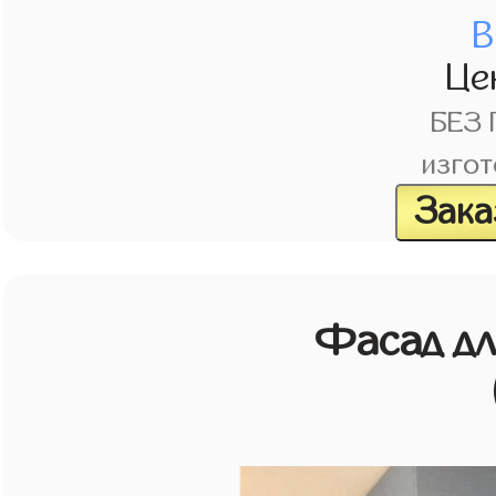
В
Це
БЕЗ
изгот
Зака
Фасад д