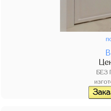
п
В
Це
БЕЗ
изгот
Зака