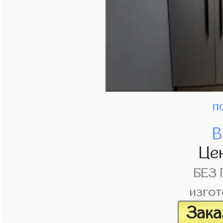
п
В
Це
БЕЗ
изгот
Зака