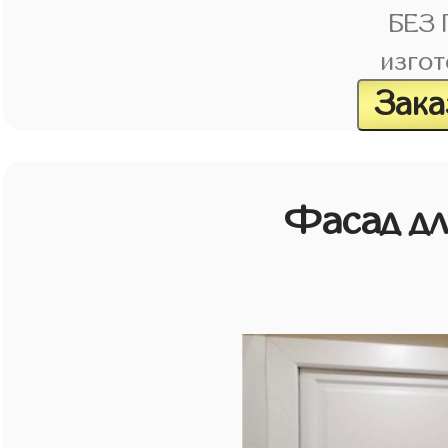
БЕЗ
изгот
Зака
Фасад д