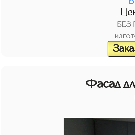
В
Це
БЕЗ
изгот
Зака
Фасад д