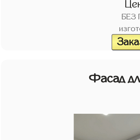
Це
БЕЗ
изгот
Зака
Фасад д