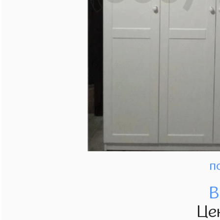
п
В
Це