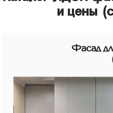
и цены (
Фасад д