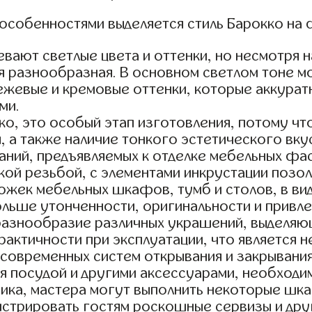
 особенностями выделяется стиль Барокко на 
вают светлые цвета и оттенки, но несмотря н
я разнообразная. В основном светлом тоне м
ежевые и кремовые оттенки, которые аккурат
ми.
ко, это особый этап изготовления, потому чт
, а также наличие тонкого эстетического вку
аний, предъявляемых к отделке мебельных фас
кой резьбой, с элементами инкрустации позол
ожек мебельных шкафов, тумб и столов, в вид
льше утонченности, оригинальности и привле
 разнообразие различных украшений, выделяю
практичности при эксплуатации, что являетс
 современных систем открывания и закрывани
я посудой и другими аксессуарами, необходи
чика, мастера могут выполнить некоторые шк
онстрировать гостям роскошные сервизы и д