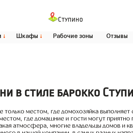
Ступино
и
↓
Шкафы
↓
Рабочие зоны
Отзывы
ни в стиле барокко Ступ
не только местом, где домохозяйка выполняет
местом, где домашние и гости могут приятно 
акая атмосфера, многие владельцы домов и к
ного в нашей компании, в самых разных напра