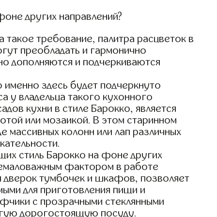
фоне других направлений?
а такое требование, палитра расцветок в
огут преобладать и гармонично
но дополняются и подчеркиваются
о именно здесь будет подчеркнуто
са у владельца такого кухонного
адов кухни в стиле Барокко, является
отой или мозаикой. В этом старинном
е массивных колонн или лап различных
кательности.
щих стиль Барокко на фоне других
я немаловажным фактором в работе
я дверок тумбочек и шкафов, позволяет
мыми для приготовления пищи и
афчики с прозрачными стеклянными
ругую дорогостоящую посуду.