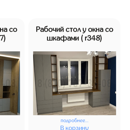
на со
Рабочий стол у окна со
47)
шкафами
( r348)
подробнее...
В корзину