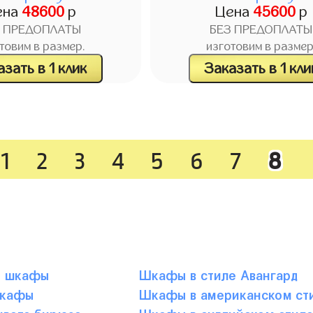
ена
48600
р
Цена
45600
р
З ПРЕДОПЛАТЫ
БЕЗ ПРЕДОПЛАТЫ
товим в размер.
изготовим в размер
зать в 1 клик
Заказать в 1 кли
1
2
3
4
5
6
7
8
е шкафы
Шкафы в стиле Авангард
шкафы
Шкафы в американском ст
вета бирюза
Шкафы в английском стил