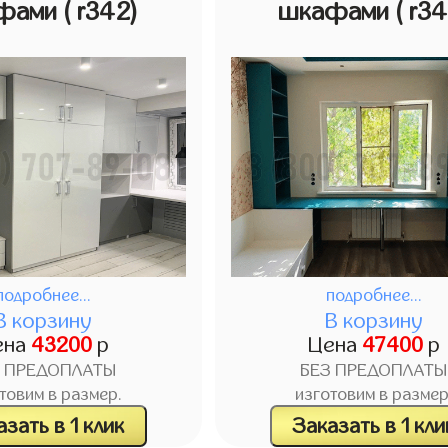
фами
( r342)
шкафами
( r3
подробнее...
подробнее...
В корзину
В корзину
ена
43200
р
Цена
47400
р
З ПРЕДОПЛАТЫ
БЕЗ ПРЕДОПЛАТЫ
товим в размер.
изготовим в размер
зать в 1 клик
Заказать в 1 кли