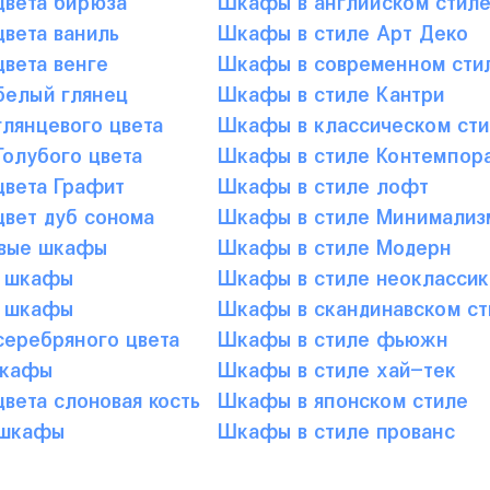
вета ваниль
Шкафы в стиле Арт Деко
вета венге
Шкафы в современном сти
елый глянец
Шкафы в стиле Кантри
лянцевого цвета
Шкафы в классическом сти
олубого цвета
Шкафы в стиле Контемпор
вета Графит
Шкафы в стиле лофт
вет дуб сонома
Шкафы в стиле Минимализ
вые шкафы
Шкафы в стиле Модерн
 шкафы
Шкафы в стиле неоклассик
 шкафы
Шкафы в скандинавском ст
еребряного цвета
Шкафы в стиле фьюжн
шкафы
Шкафы в стиле хай-тек
вета слоновая кость
Шкафы в японском стиле
 шкафы
Шкафы в стиле прованс