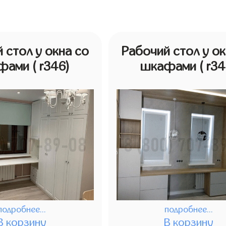
 стол у окна со
Рабочий стол у ок
фами
( r346)
шкафами
( r3
подробнее...
подробнее...
В корзину
В корзину