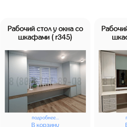
Рабочий стол у окна со
Рабочий
шкафами
( r345)
шка
подробнее...
В корзину