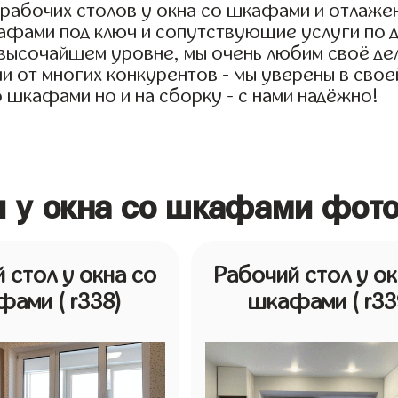
я рабочих столов у окна со шкафами и отлаже
афами под ключ и сопутствующие услуги по д
 высочайшем уровне, мы очень любим своё де
чии от многих конкурентов - мы уверены в св
о шкафами но и на сборку - с нами надёжно!
ы у окна со шкафами фот
 стол у окна со
Рабочий стол у ок
фами
( r338)
шкафами
( r33