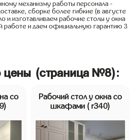
нному механизму работы персонала -
оставке, сборке более гибкие (в августе
ло и изготавливаем рабочие столы у окна
оей работе и даем официальную гарантию 3
о цены (страница №8):
на со
Рабочий стол у окна со
9)
шкафами
( r340)