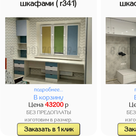
шкафами
( r341)
шка
подробнее...
В корзину
Цена
43200
р
Ц
БЕЗ ПРЕДОПЛАТЫ
БЕ
изготовим в размер.
изго
Заказать в 1 клик
Зака