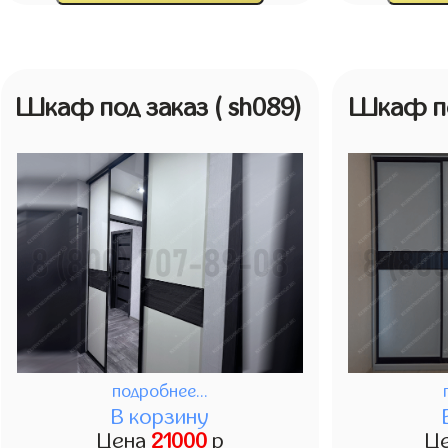
Шкаф под заказ
( sh089)
Шкаф п
подробнее...
В корзину
Цена
21000
р
Ц