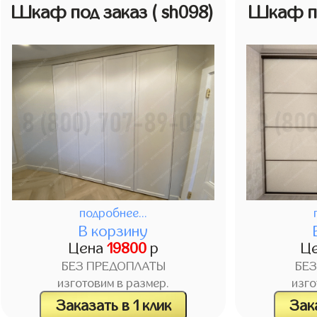
Шкаф под заказ
( sh098)
Шкаф п
подробнее...
В корзину
Цена
19800
р
Ц
БЕЗ ПРЕДОПЛАТЫ
БЕ
изготовим в размер.
изго
Заказать в 1 клик
Зака