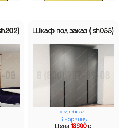
 sh202)
Шкаф под заказ
( sh055)
подробнее...
В корзину
Цена
18600
р