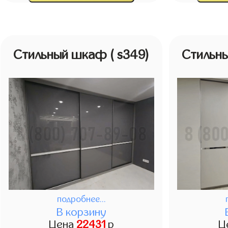
Стильный шкаф
( s349)
Стильн
подробнее...
В корзину
Цена
22431
р
Ц