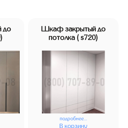
 до
Шкаф закрытый до
9)
потолка
( s720)
подробнее...
В корзину