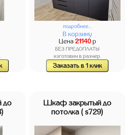
подробнее...
В корзину
Цена
21140
р
БЕЗ ПРЕДОПЛАТЫ
.
изготовим в размер.
к
Заказать в 1 клик
 до
Шкаф закрытый до
8)
потолка
( s729)