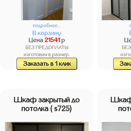
подробнее...
В корзину
Цена
21541
р
Ц
БЕЗ ПРЕДОПЛАТЫ
БЕ
изготовим в размер.
изго
Заказать в 1 клик
Зака
Шкаф закрытый до
Шкаф
потолка
( s725)
пот