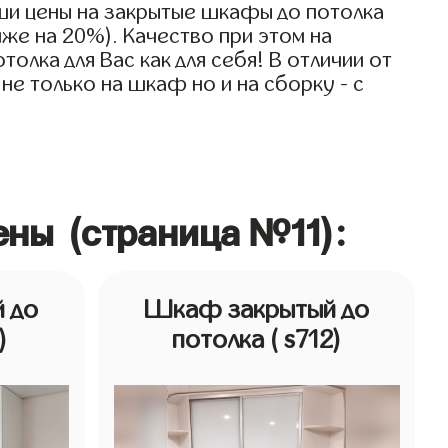
ши цены на закрытые шкафы до потолка
иже на 20%). Качество при этом на
лка для Вас как для себя! В отличии от
не только на шкаф но и на сборку - с
ены (страница №11):
 до
Шкаф закрытый до
)
потолка
( s712)