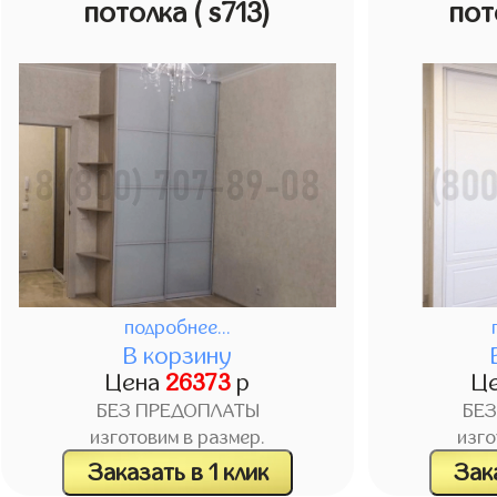
потолка
( s713)
пот
подробнее...
В корзину
Цена
26373
р
Ц
БЕЗ ПРЕДОПЛАТЫ
БЕ
изготовим в размер.
изго
Заказать в 1 клик
Зака