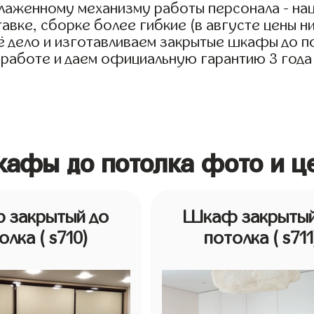
тлаженному механизму работы персонала - на
авке, сборке более гибкие (в августе цены н
дело и изготавливаем закрытые шкафы до пото
 работе и даем официальную гарантию 3 года 
кафы до потолка фото и ц
 закрытый до
Шкаф закрытый
толка
( s710)
потолка
( s711