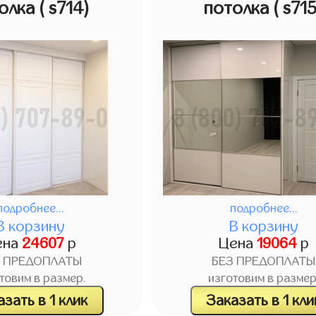
олка
( s714)
потолка
( s71
подробнее...
подробнее...
В корзину
В корзину
ена
24607
р
Цена
19064
р
З ПРЕДОПЛАТЫ
БЕЗ ПРЕДОПЛАТЫ
товим в размер.
изготовим в размер
зать в 1 клик
Заказать в 1 кли