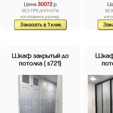
Цена
30072
р
Ц
БЕЗ ПРЕДОПЛАТЫ
БЕ
изготовим в размер.
изго
Заказать в 1 клик
Зака
Шкаф закрытый до
Шкаф
потолка
( s721)
пот