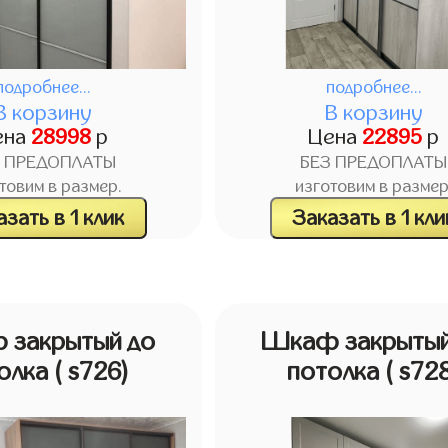
подробнее...
подробнее...
В корзину
В корзину
ена
28998
р
Цена
22895
р
З ПРЕДОПЛАТЫ
БЕЗ ПРЕДОПЛАТЫ
товим в размер.
изготовим в размер
зать в 1 клик
Заказать в 1 кли
 закрытый до
Шкаф закрытый
олка
( s726)
потолка
( s72