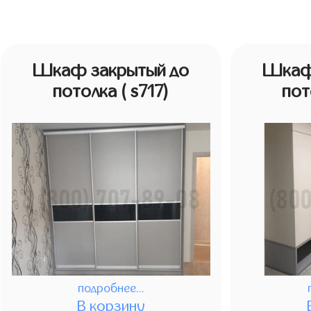
Шкаф закрытый до
Шкаф
потолка
( s717)
по
подробнее...
В корзину