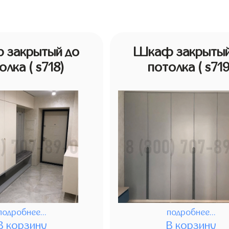
 закрытый до
Шкаф закрытый
толка
( s718)
потолка
( s71
подробнее...
подробнее...
В корзину
В корзину