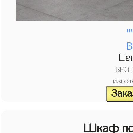
п
В
Це
БЕЗ
изгот
Зака
Шкаф по