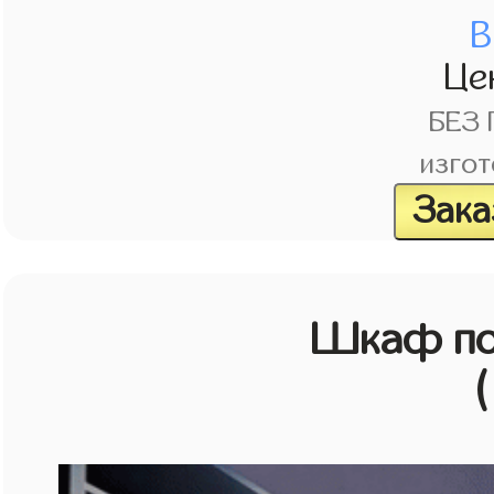
В
Це
БЕЗ
изгот
Зака
Шкаф по
(