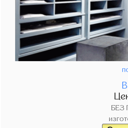
п
В
Це
БЕЗ
изгот