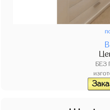
п
В
Це
БЕЗ
изгот
Зака