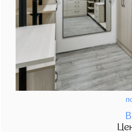
п
В
Це