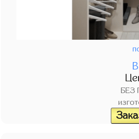
п
В
Це
БЕЗ
изгот
Зака