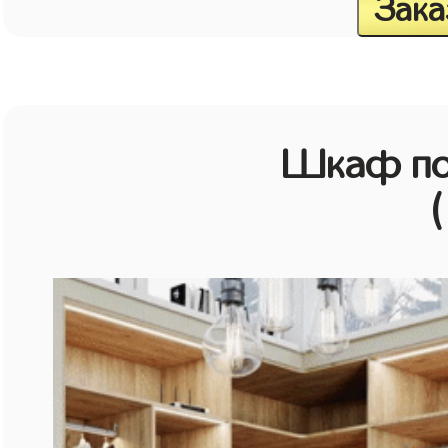
Зака
Шкаф по
(