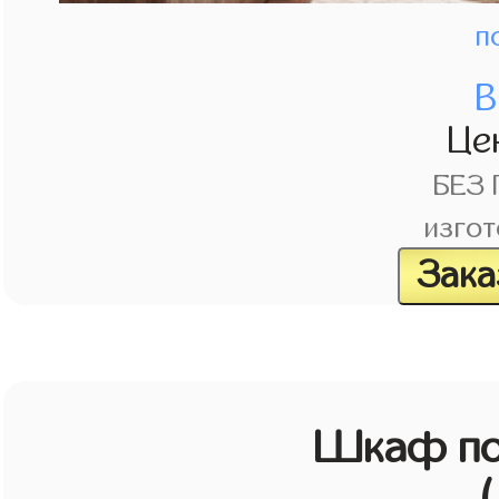
п
В
Це
БЕЗ
изгот
Зака
Шкаф по
(