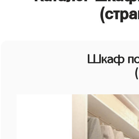
(стра
Шкаф по