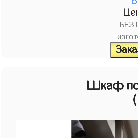
В
Це
БЕЗ
изгот
Зака
Шкаф по
(