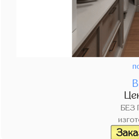
п
В
Це
БЕЗ
изгот
Зака