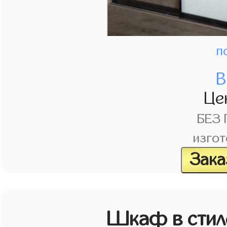
п
В
Це
БЕЗ
изгот
Зака
Шкаф в стиле