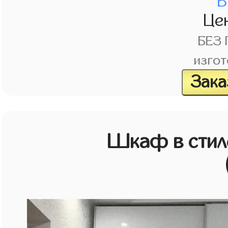
В
Це
БЕЗ
изгот
Зака
Шкаф в стиле