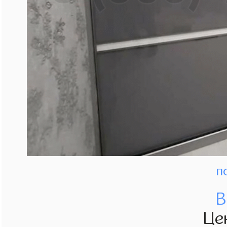
п
В
Це