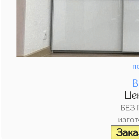
п
В
Це
БЕЗ
изгот
Зака