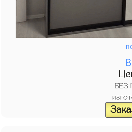
п
В
Це
БЕЗ
изгот
Зака