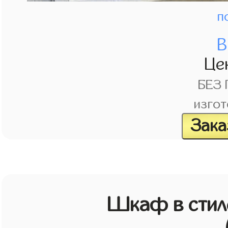
п
В
Це
БЕЗ
изгот
Зака
Шкаф в стиле