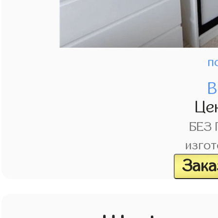
п
В
Це
БЕЗ
изгот
Зака