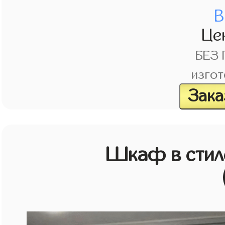
В
Це
БЕЗ
изгот
Зака
Шкаф в стиле