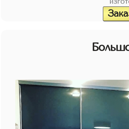
изгот
Зака
Большо