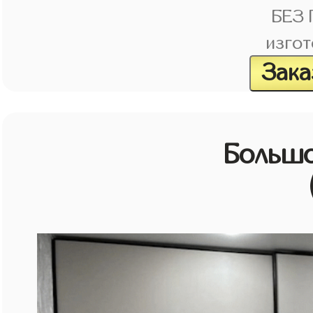
БЕЗ
изгот
Зака
Большо