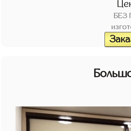
Це
БЕЗ
изгот
Зака
Большо