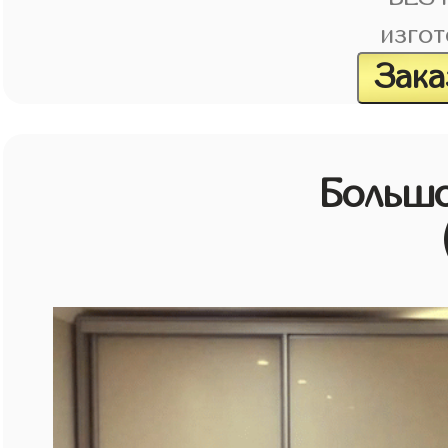
изгот
Зака
Большо