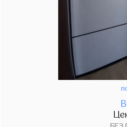
п
В
Це
БЕЗ