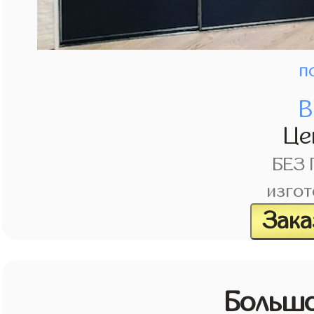
п
В
Це
БЕЗ
изгот
Зака
Большо