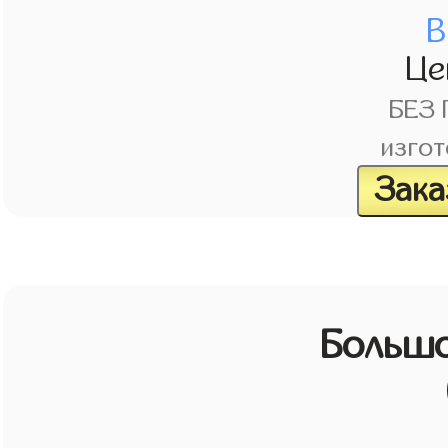
В
Це
БЕЗ
изгот
Зака
Большо