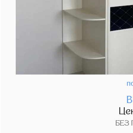
п
В
Це
БЕЗ