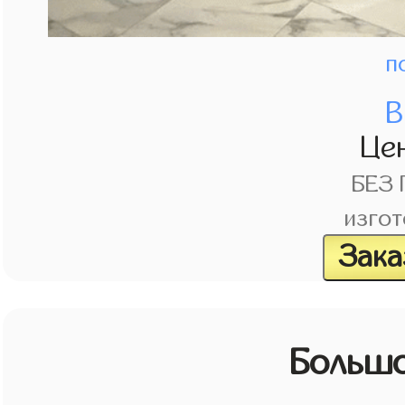
п
В
Це
БЕЗ
изгот
Зака
Большо