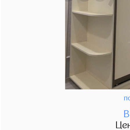
п
В
Це