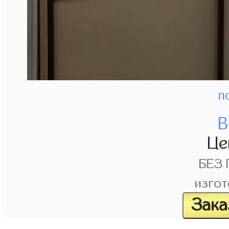
п
В
Це
БЕЗ
изгот
Зака