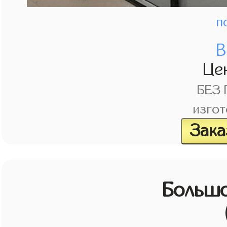
п
В
Це
БЕЗ
изгот
Зака
Большо