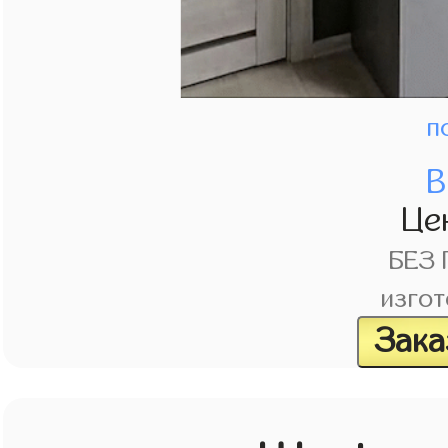
п
В
Це
БЕЗ
изгот
Зака