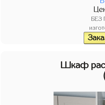
В
Це
БЕЗ
изгот
Зака
Шкаф рас