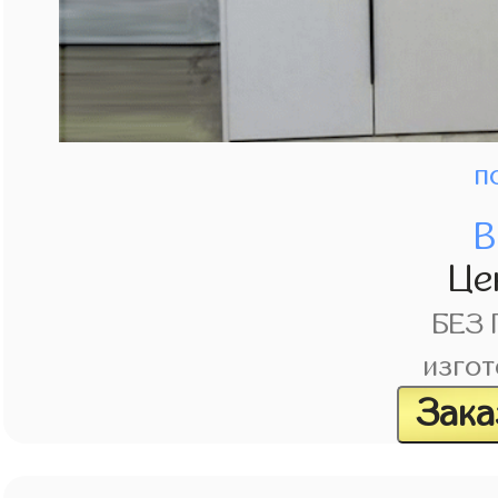
п
В
Це
БЕЗ
изгот
Зака