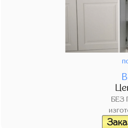
п
В
Це
БЕЗ
изгот
Зака