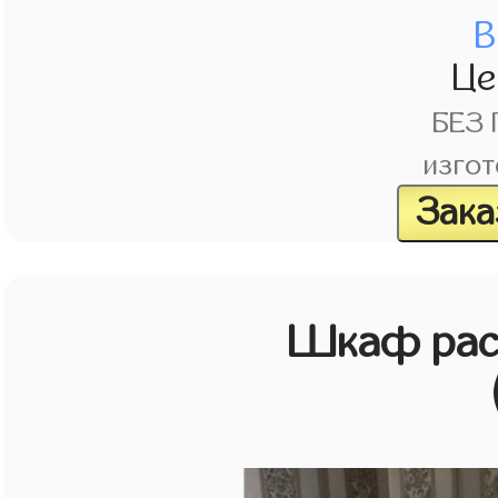
В
Це
БЕЗ
изгот
Зака
Шкаф рас