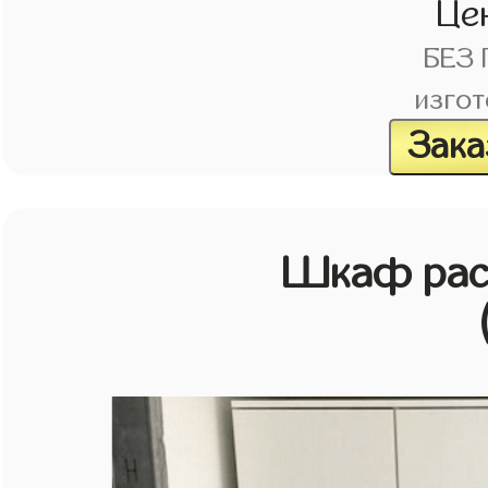
Це
БЕЗ
изгот
Зака
Шкаф рас