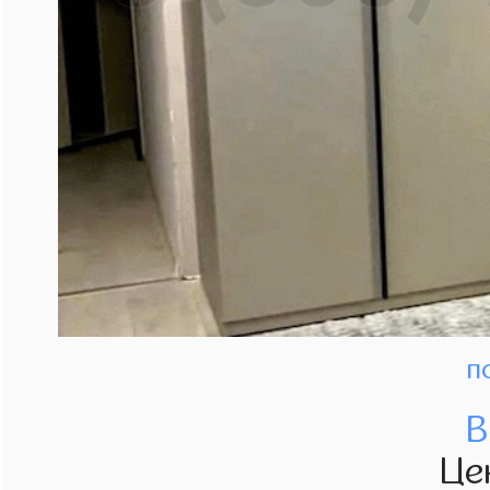
п
В
Це