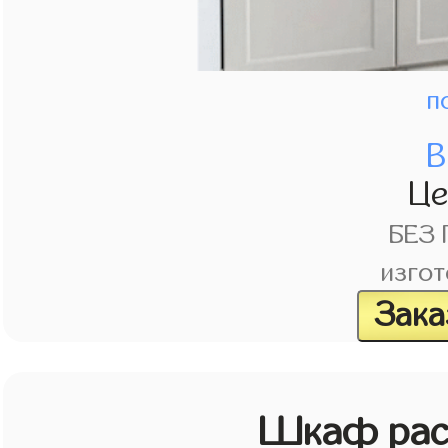
п
В
Ц
БЕЗ
изгот
Зака
Шкаф рас