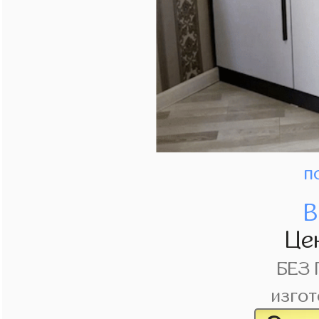
п
В
Це
БЕЗ
изгот