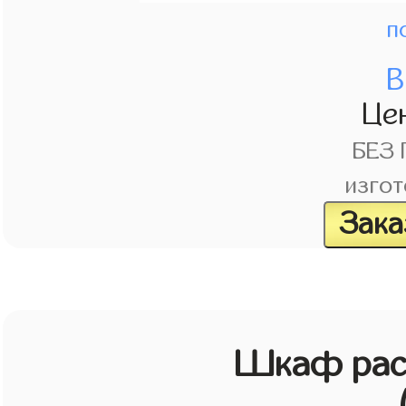
п
В
Це
БЕЗ
изгот
Зака
Шкаф рас