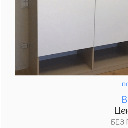
п
В
Це
БЕЗ