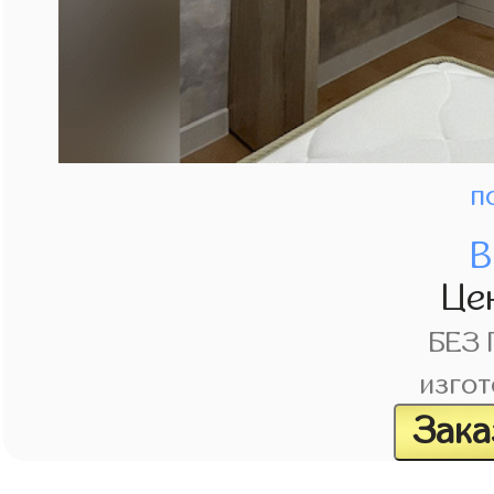
п
В
Це
БЕЗ
изгот
Зака