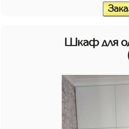
Зака
Шкаф для о