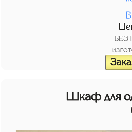
В
Це
БЕЗ
изгот
Зака
Шкаф для о