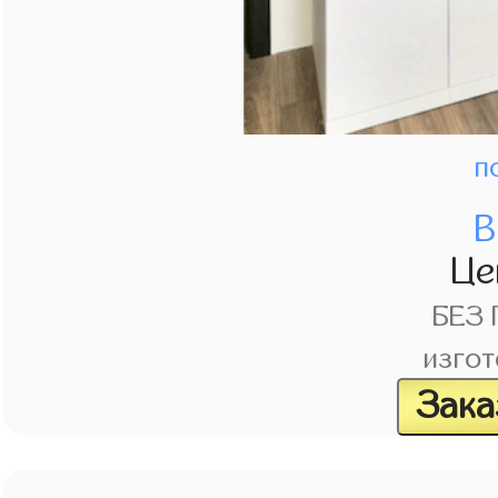
п
В
Це
БЕЗ
изгот
Зака