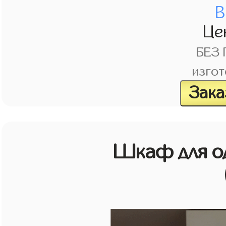
В
Це
БЕЗ
изгот
Зака
Шкаф для о