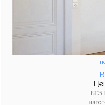
п
В
Це
БЕЗ
изгот