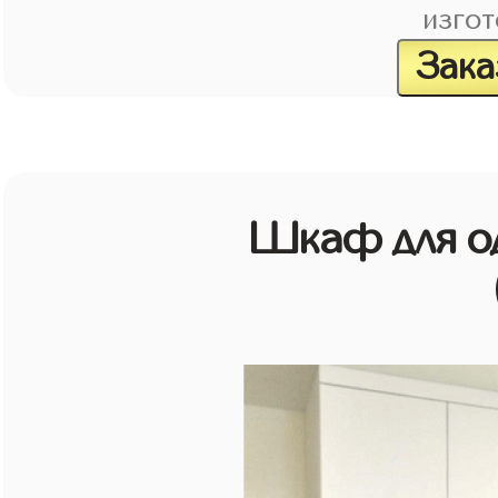
изгот
Зака
Шкаф для о