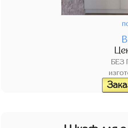
п
В
Це
БЕЗ
изгот
Зака