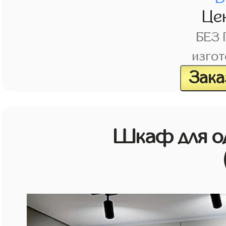
Це
БЕЗ
изгот
Зака
Шкаф для о