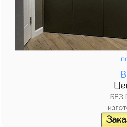
п
В
Це
БЕЗ
изгот
Зака