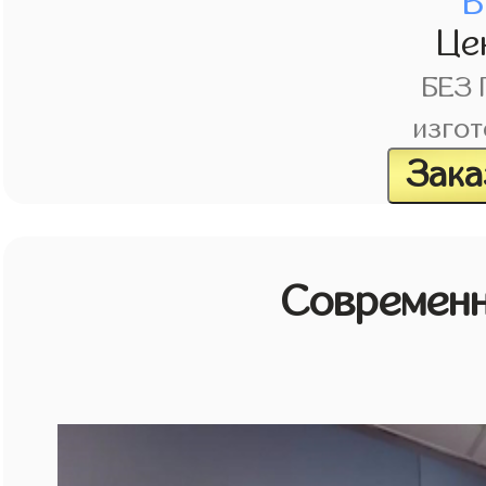
В
Це
БЕЗ
изгот
Зака
Современн