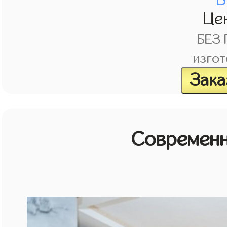
Це
БЕЗ
изгот
Зака
Современн