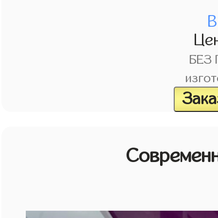
В
Це
БЕЗ
изгот
Зака
Современн