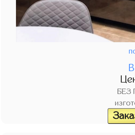
п
В
Це
БЕЗ
изгот
Зака