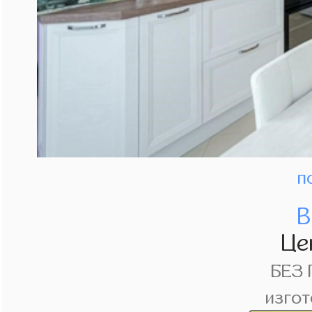
п
В
Це
БЕЗ
изгот