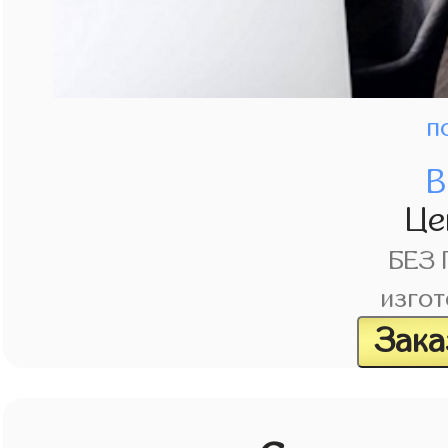
п
В
Це
БЕЗ
изгот
Зака