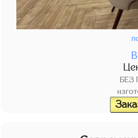
п
В
Це
БЕЗ
изгот
Зака