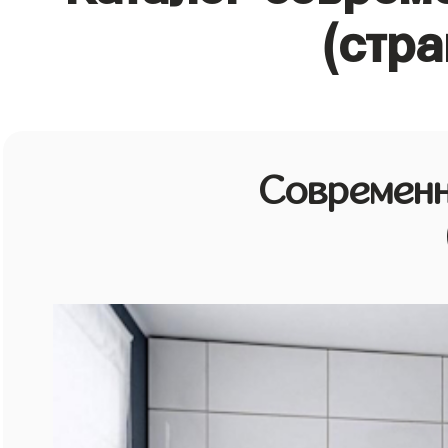
(стра
Современн