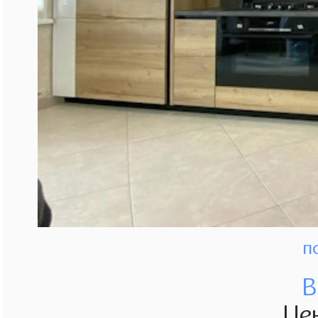
п
В
Це