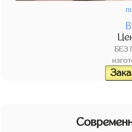
п
В
Це
БЕЗ
изгот
Зака
Современн