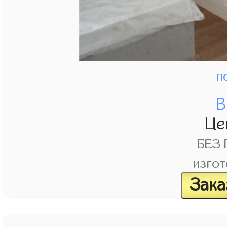
п
В
Це
БЕЗ
изгот
Зака