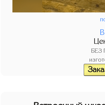
п
В
Це
БЕЗ
изгот
Зака