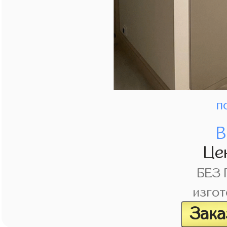
п
В
Це
БЕЗ
изгот
Зака