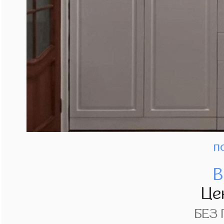
п
В
Це
БЕЗ