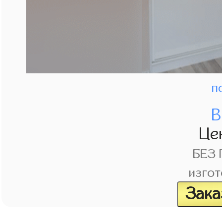
п
В
Це
БЕЗ
изгот
Зака