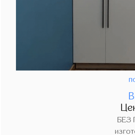
п
В
Це
БЕЗ
изгот