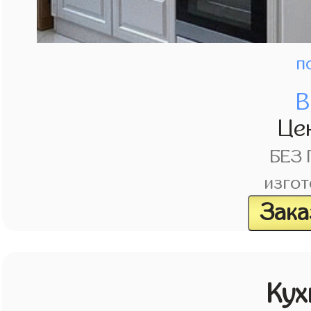
п
В
Це
БЕЗ
изгот
Зака
Кух