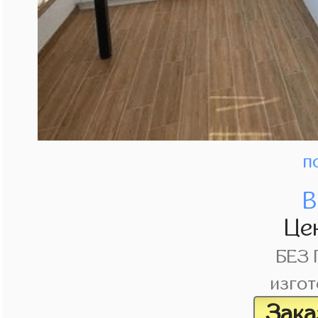
п
В
Це
БЕЗ
изгот
Зака