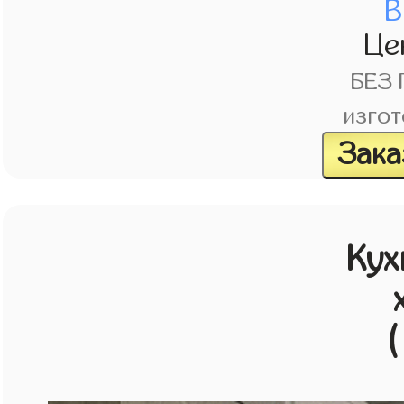
В
Це
БЕЗ
изгот
Зака
Кух
(