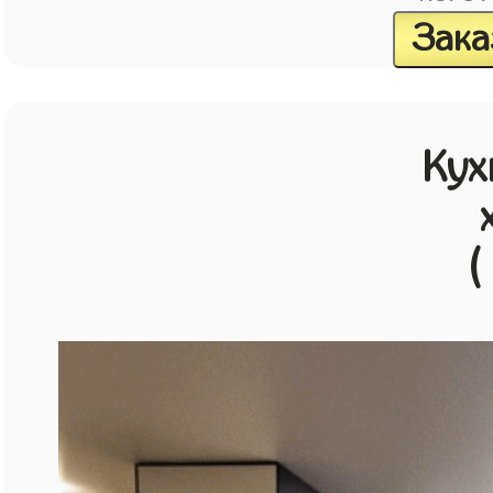
Зака
Кух
(