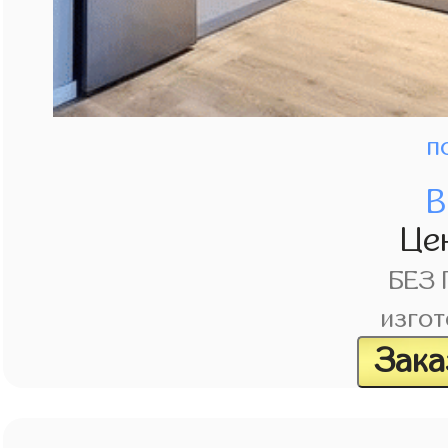
п
В
Це
БЕЗ
изгот
Зака