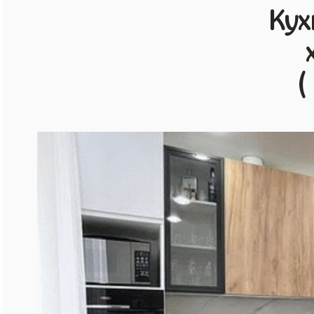
Кух
(