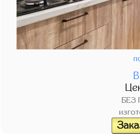
п
В
Це
БЕЗ
изгот
Зака