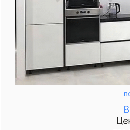
п
В
Це