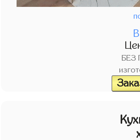
п
В
Це
БЕЗ
изгот
Зака
Кух