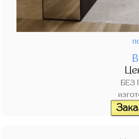
п
В
Це
БЕЗ
изгот
Зака