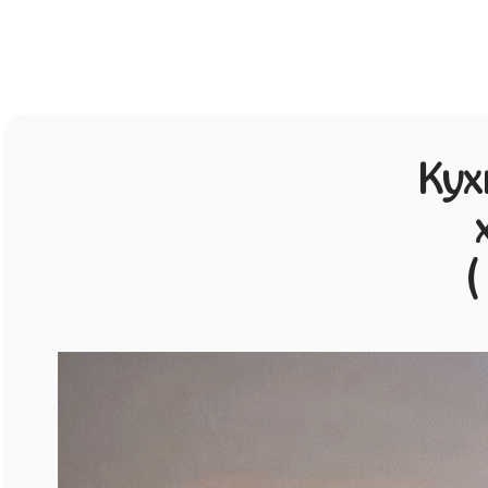
Кух
(