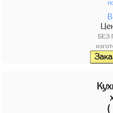
п
В
Це
БЕЗ
изгот
Зака
Кух
(