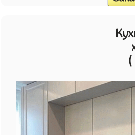
Кух
(